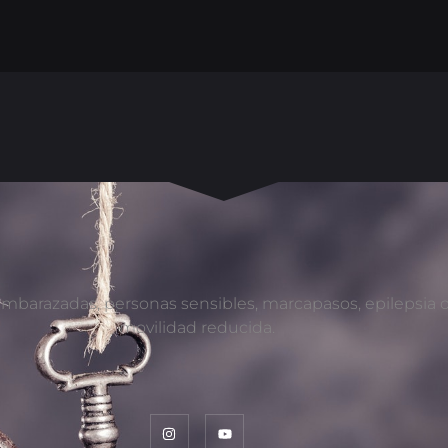
mbarazadas, personas sensibles, marcapasos, epilepsia 
movilidad reducida.