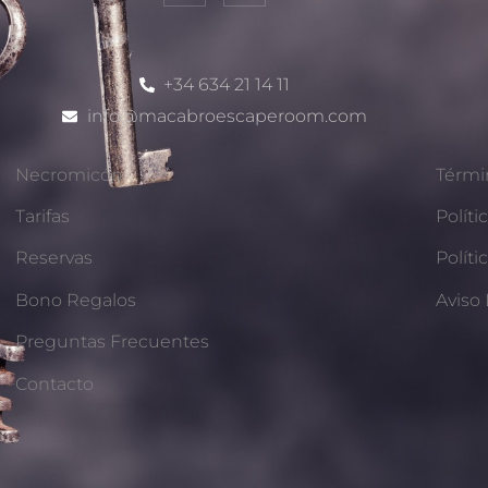
+34 634 21 14 11
info@macabroescaperoom.com
Necromicón
Térmi
Tarifas
Políti
Reservas
Políti
Bono Regalos
Aviso
Preguntas Frecuentes
Contacto