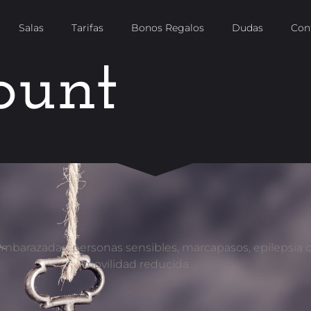
Salas
Tarifas
Bonos Regalos
Dudas
Con
ount
mbarazadas, personas sensibles, marcapasos, epilepsia 
movilidad reducida.