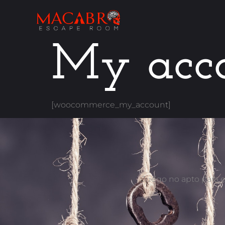
My acc
[woocommerce_my_account]
Juego no apto para e