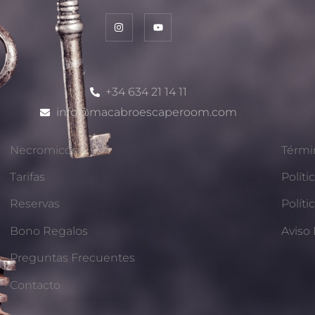
+34 634 21 14 11
info@macabroescaperoom.com
Necromicón
Térmi
Tarifas
Políti
Reservas
Políti
Bono Regalos
Aviso
Preguntas Frecuentes
Contacto